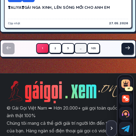
❣️ALIYA❣️GÁI NGA XINH, LÊN SÓNG MỚI CHO ANH EM
Cập nhật
27.05.2026
Phân trang bài viết
1
2
3
…
105
VIP
© Gái Gọi Việt Nam ➡ Hơn 20.000+ gái gọi toàn quốc, hình
ảnh thật 100%
Chúng tôi mang cả thế giới giải trí người lớn đến tầm tay
của bạn. Hàng ngàn số điện thoại gái gọi có video trên
ẨN THA