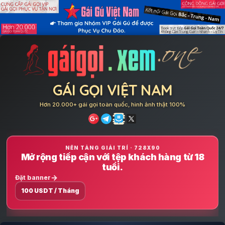
Skip
to
content
GÁI GỌI VIỆT NAM
Hơn 20.000+ gái gọi toàn quốc, hình ảnh thật 100%
NỀN TẢNG GIẢI TRÍ · 728X90
Mở rộng tiếp cận với tệp khách hàng từ 18
tuổi.
Đặt banner
100 USDT / Tháng