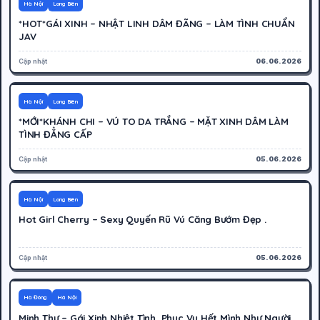
500K
Hoạt động
Hà Nội
Long Biên
*HOT*GÁI XINH – NHẬT LINH DÂM ĐÃNG – LÀM TÌNH CHUẨN
JAV
Cập nhật
06.06.2026
700K
Hoạt động
Hà Nội
Long Biên
*MỚI*KHÁNH CHI – VÚ TO DA TRẮNG – MẶT XINH DÂM LÀM
TÌNH ĐẲNG CẤP
Cập nhật
05.06.2026
600K
Hoạt động
Hà Nội
Long Biên
Hot Girl Cherry – Sexy Quyến Rũ Vú Căng Bướm Đẹp .
Cập nhật
05.06.2026
400K
Hoạt động
Hà Đông
Hà Nội
Minh Thư – Gái Xinh Nhiệt Tình, Phục Vụ Hết Mình Như Người