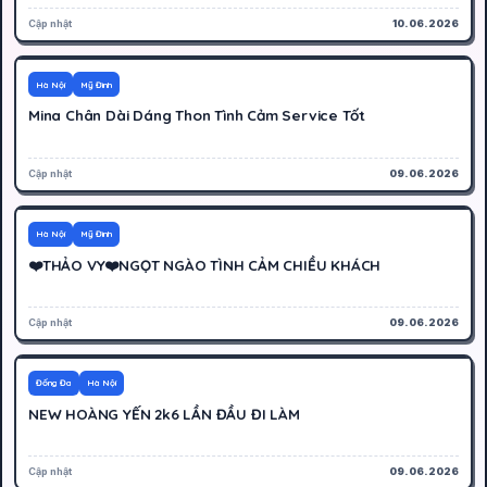
Cập nhật
10.06.2026
500K
Hoạt động
Hà Nội
Mỹ Đình
Mina Chân Dài Dáng Thon Tình Cảm Service Tốt
Cập nhật
09.06.2026
350K
Hoạt động
Hà Nội
Mỹ Đình
❤️THẢO VY❤️NGỌT NGÀO TÌNH CẢM CHIỀU KHÁCH
Cập nhật
09.06.2026
1000K
Hoạt động
Đống Đa
Hà Nội
NEW HOÀNG YẾN 2k6 LẦN ĐẦU ĐI LÀM
Cập nhật
09.06.2026