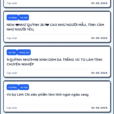
Cập nhật
03.06.2026
500K
Hoạt động
Hà Đông
Hà Nội
NEW ❤️NHƯ QUỲNH 2k7❤️ CAO NHƯ NGƯỜI MẪU, TÌNH CẢM
NHƯ NGƯỜI YÊU,
Cập nhật
03.06.2026
250K
Hoạt động
Hà Nội
Hoàng Mai
✨QUỲNH NHƯ✨MB XINH DÂM DA TRẮNG VÚ TO LÀM TÌNH
CHUYÊN NGHIỆP
Cập nhật
03.06.2026
500K
Hoạt động
Hà Đông
Hà Nội
Vú bự Linh Chi siêu phẩm làm tình ngọt ngào sexy
Cập nhật
02.06.2026