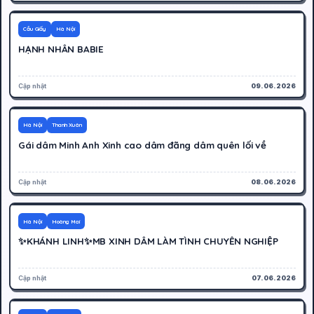
2000K
Hoạt động
Cầu Giấy
Hà Nội
HẠNH NHÂN BABIE
Cập nhật
09.06.2026
300K
Hoạt động
Hà Nội
Thanh Xuân
Gái dâm Minh Anh Xinh cao dâm đãng dâm quên lối về
Cập nhật
08.06.2026
200K
Hoạt động
Hà Nội
Hoàng Mai
✨KHÁNH LINH✨MB XINH DÂM LÀM TÌNH CHUYÊN NGHIỆP
Cập nhật
07.06.2026