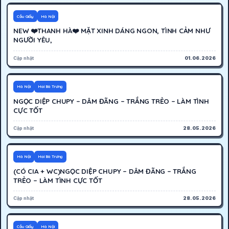
500K
Hoạt động
Cầu Giấy
Hà Nội
NEW ❤️THANH HÀ❤️ MẶT XINH DÁNG NGON, TÌNH CẢM NHƯ
NGƯỜI YÊU,
Cập nhật
01.06.2026
300K
Hoạt động
Hà Nội
Hai Bà Trưng
NGỌC DIỆP CHUPY – DÂM ĐÃNG – TRẮNG TRẺO – LÀM TÌNH
CỰC TỐT
Cập nhật
28.05.2026
300K
Hoạt động
Hà Nội
Hai Bà Trưng
(CÓ CIA + WC)NGỌC DIỆP CHUPY – DÂM ĐÃNG – TRẮNG
TRẺO – LÀM TÌNH CỰC TỐT
Cập nhật
28.05.2026
4000K
Hoạt động
Cầu Giấy
Hà Nội