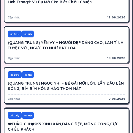
Linh Trang⭐ Vú Bự Mà Còn Biết Chiều Chuộn
Cập nhật
13.06.2026
400K
Hoạt động
Hà Đông
Hà Nội
(QUANG TRUNG) YẾN VY – NGƯỜI ĐẸP DÁNG CAO, LÀM TÌNH
TUYỆT VỜI, NGỰC TO NHƯ BÁT LOA
Cập nhật
10.06.2026
400K
Hoạt động
Hà Đông
Hà Nội
(QUANG TRUNG) NGỌC NHI – BÉ GÁI MỚI LỚN, LẦN ĐẦU LÊN
SÓNG, BÍM BÍM HỒNG HÀO THƠM MÁT
Cập nhật
10.06.2026
500K
Hoạt động
Cầu Giấy
Hà Nội
❤️THẢO CHI❤️2K5 XINH XẮN,DÁNG ĐẸP, MÔNG CONG,CỰC
CHIỀU KHÁCH