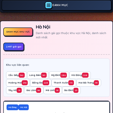
DANH MỤC
Hà Nội
DANH MỤC KHU VỰC
Danh sách gái gọi thuộc khu vực Hà Nội, danh sách
mới nhất.
2.497 gái gọi
Khu vực liên quan:
Cầu Giấy
Long Biên
Mỹ Đình
Hà Đông
542
361
284
268
Hoàng Mai
Đống Đa
Thanh Xuân
Hai Bà Trưng
254
228
172
151
Tây Hồ
Gia Lâm
Mê Linh
Ba Đình
73
38
33
25
300K
Hoạt động
Hà Đông
Hà Nội